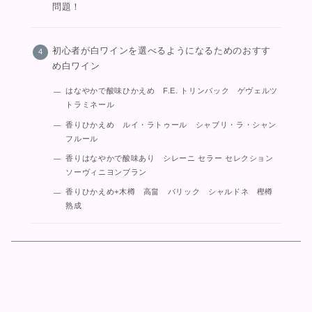
問題！
初心者が白ワインを選べるようになるためのおすす
め白ワイン
はなやかで酸味ひかえめ F.E. トリンバック ゲヴェルツ
トラミネール
香りひかえめ ルイ・ラトゥール シャブリ・ラ・シャン
フルール
香りはなやかで酸味あり シレーニ セラー セレクション
ソーヴィニヨンブラン
香りひかえめ+木樽 高畠 バリック シャルドネ 樫樽
熟成