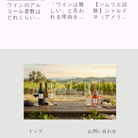
「ワインは難
【ソムリエ試
ワインのアル
しい」と言わ
験】シャルド
コール度数は
れる理由を解
ネ（アメリ
どれくらい？
説！
カ）を当てる
種類ごとの差
方法と二次試
も解説！
験模範解答
トップ
お問い合わせ