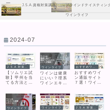
J.S.A.資格対策講座
ブラインドテイスティン
メニュー
ワインライフ
2024-07
J.S.A.対策講座
おすすめワイン
ワインライフ
【ソムリエ試
おすすめワイ
ワインは健康
験】甲州を当
ン通販サイト
にいい？理系
てる方法と二
７選！ワイン
ワインエキス
次試験模範解
エキスパート
パートが解
答
が実際に使っ
説！
た感想つきで
紹介！
ワインライフ
J.S.A.対策講座
ワインライフ