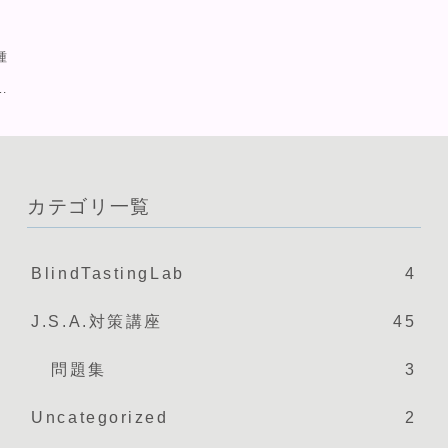
種
」
カテゴリ一覧
BlindTastingLab
4
J.S.A.対策講座
45
問題集
3
Uncategorized
2