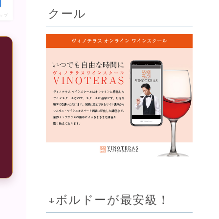
クール
ップ
ニ
↓ボルドーが最安級！