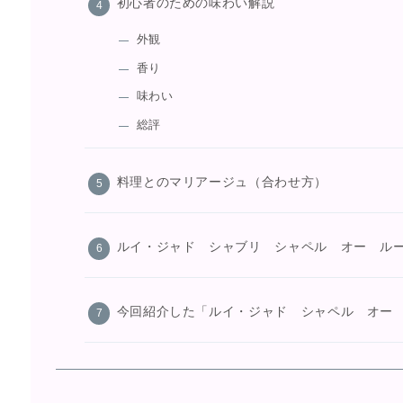
初心者のための味わい解説
外観
香り
味わい
総評
料理とのマリアージュ（合わせ方）
ルイ・ジャド シャブリ シャペル オー ル
今回紹介した「ルイ・ジャド シャペル オー