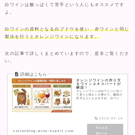
白ワインは酸っぱくて苦手という人にもオススメです
よ。
白ワインの原料となる白ブドウを使い、赤ワインと同じ
製法を行うとオレンジワインになります。
次の記事で詳しくまとめていますので、是非ご覧くださ
い。
オレンジワインの作り方
をワインエキスパートが
解説！
オレンジワインは白ワインに比べ
て香りと味わいが豊かで、酸味が
苦手な人にもおすすめ。白ワイン
と同じブドウを皮ごと発酵させる
とオレンジワインにすることがで
きます。作り方を知り、オレンジ
ワインの味わいを楽しみましょ
う！
2026.03.19
cottonblog-wine-expert.com