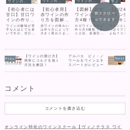
ワインの作り方
ワインの作り方
ワインの作り方
学ぶ
【初心者用】
【図解】ロゼ
【初心者には
【2024
横スクロー
赤ワインの作
ワインの作り
甘口】甘口ワ
ワイン生
り方を図解あ
方4種！製法
ルできます
インの作り方
ランキン
りで解説
で変わる「味
とおすすめ4
(2022
赤ワインの味わい
ロゼワインの主な
ワインの酸味が苦
ワインとい
は作り方によって
の違い」をプ
作り方4種類（セ
選！
手な人はとても多
データ)
っぱりフラ
大きく変わりま
ニエ法、直接圧搾
いですが、甘口ワ
よね？コッ
ロが解説
す。赤ワインの作
法、混醸法、アッ
インなら解決でき
のイメージ
り方を初心者でも
サンブラージュ
ます。一口に甘口
ですよね。
わかるように図解
法）をワインエキ
ワインと言っても
ランスは生
付きで解説し、一
スパートが図解で
①ブドウの成熟度
位ではない
番わかりやすい違
分かりやすく解
②ワインの製造方
す！買い物
いである木樽の香
説。「どの製法が
法によって貴腐・
【ワインの開け方】
アルパカ ピノ・ノ
とたくさん
りを感じられるよ
どんな味になる
アイスワインなど
ンが置いて
簡単にコルクを抜く
ワールをワインエキ
う、木樽の香りが
の？」という疑問
様々あります。こ
すが、一番
方法を解説！
スパートがレビュー
するワイン・しな
に答え、好みのロ
れらをわかりやす
のはやっぱ
いワインのおすす
ゼを見つけるため
く比較し、それぞ
ンス。でも
めを紹介します。
の選び方も紹介し
れのオススメワイ
スの生産量
ます。
ンを紹介します。
第2位なん
逆...
コメント
コメントを書き込む
オンライン特化のワインスクール【ヴィノテラス ワイ