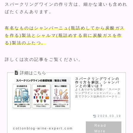
スパークリングワインの作り方は、細かな違いも含めれ
ばたくさんあります。
有名なものはシャンパーニュ(瓶詰めしてから炭酸ガス
を作る)製法とシャルマ(瓶詰めする前に炭酸ガスを作
る)製法のふたつ。
詳しくは次の記事をご覧ください。
スパークリングワインの
作り方を解説。シャンパ
ンとの違いは？
よくありがちな間違い「スパーク
リングワイン＝シャンパン」。お
店でフランス以外のスパークリン
グワインを頼むときに「シャンパ
ンください」と言ってないでしょ
うか？うまく頼めばどんな料理に
も合いつつテーブルを華やかにし
てくれるスパークリングワイン。
2026.03.19
作り方や特徴、おすすめを知っ
て、ワインライフを充実させまし
ょう！
cottonblog-wine-expert.com