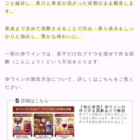
ごと破砕し、果汁と果皮が混ざった状態のまま
醸造
し
ま
す。
果皮まで含めて発酵させることで渋み・香り成分をしっ
かりと抽出し、豊かな味わいに。
一部の赤ワインでは、若干だけ白ブドウを混ぜて作る混
醸（こんじょう）という方法をとります。
赤ワインの製造方法について、詳しくはこちらをご覧く
ださい。
【初心者用】赤ワインの
作り方を図解ありで解説
赤ワインの味わいは作り方によっ
て大きく変わります。赤ワインの
作り方を初心者でもわかるように
図解付きで解説し、一番わかりや
すい違いである木樽の香りを感じ
られるよう、木樽の香りがするワ
イン・しないワインのおすすめを