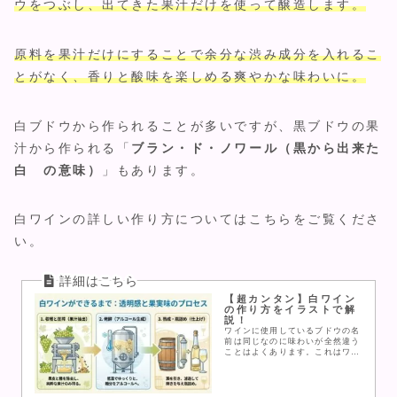
ウをつぶし、出てきた果汁だけを使って醸造します。
原料を果汁だけにすることで余分な渋み成分を入れるこ
とがなく、香りと酸味を楽しめる爽やかな味わいに。
白ブドウから作られることが多いですが、黒ブドウの果
汁から作られる「
ブラン・ド・ノワール（黒から出来た
白 の意味）
」もあります。
白ワインの詳しい作り方についてはこちらをご覧くださ
い。
【超カンタン】白ワイン
の作り方をイラストで解
説！
ワインに使用しているブドウの名
前は同じなのに味わいが全然違う
ことはよくあります。これはワイ
ンの作り方の差による部分が大き
いため、作り方を初心者のために
わかりやすく解説し、最もわかり
やすい木樽の有り無しを比較でき