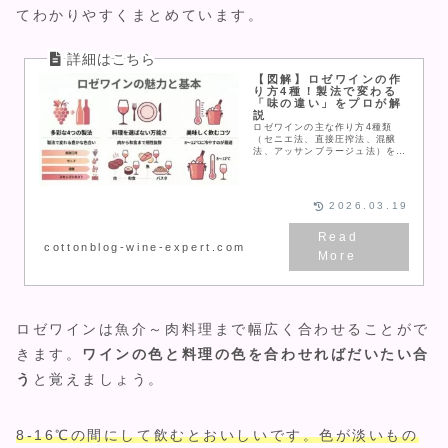
てわかりやすくまとめています。
【図解】ロゼワインの作
り方4種！製法で変わる
「味の違い」をプロが解
説
ロゼワインの主な作り方4種類
（セニエ法、直接圧搾法、混醸
法、アッサンブラージュ法）をワ
インエキスパートが図解で分かり
やすく解説。「どの製法がどんな
味になるの？」という疑問に答
え、好みのロゼを見つけるための
2026.03.19
選び方も紹介します。
cottonblog-wine-expert.com
ロゼワインは魚介～肉料理まで幅広く合わせることがで
きます。
ワインの色と料理の色を合わせればだいたい合
う
と覚えましょう。
8-16℃の間にして飲むとおいしいです。色が淡いもの