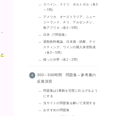
スペイン、ドイツ、ポルトガル（各3
～7問）
アメリカ、オーストラリア、ニュー
ジーランド、チリ、アルゼンチン、
南アフリカ（各3～5問）
ん。
日本（7問前後）
酒類飲料概論、日本酒・焼酎、テイ
スティング、ワインの購入保管熟成
（各3～5問）
こと
残った分野（各1～2問）
300～500時間 問題集⇔参考書の
反復演習
。
問題集は1冊鵜を完璧に仕上げるよう
にする
当サイトの問題集を解いて演習する
おすすめの問題集