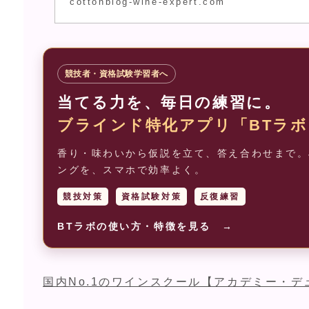
cottonblog-wine-expert.com
競技者・資格試験学習者へ
当てる力を、毎日の練習に。
ブラインド特化アプリ「BTラボ
香り・味わいから仮説を立て、答え合わせまで。J
ングを、スマホで効率よく。
競技対策
資格試験対策
反復練習
BTラボの使い方・特徴を見る →
国内No.1のワインスクール【アカデミー・デ