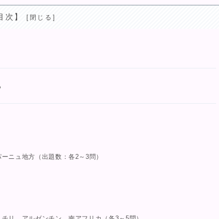
目次】
る
ーニュ地方（出題数：各2～3問）
チリ、アルゼンチン、南アフリカ（各3～5問）