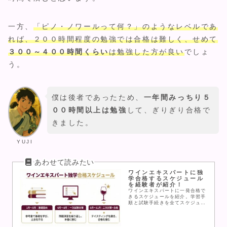
一方、
「ピノ・ノワールって何？」のようなレベルであ
れば、２００時間程度の勉強では合格は難しく、せめて
３００～４００時間くらい
は勉強した方が良い
でしょ
う。
僕は後者であったため、
一年間みっちり５
００時間以上は勉強
して、ぎりぎり合格で
きました。
YUJI
ワインエキスパートに独
学合格するスケジュール
を経験者が紹介！
ワインエキスパートに一発合格で
きるスケジュールを紹介。学習手
順と試験手続きを全てスケジュー
ルにして解説しているので、これ
を読めばいつ何をすれば合格でき
るのかが丸わかりになりますよ。