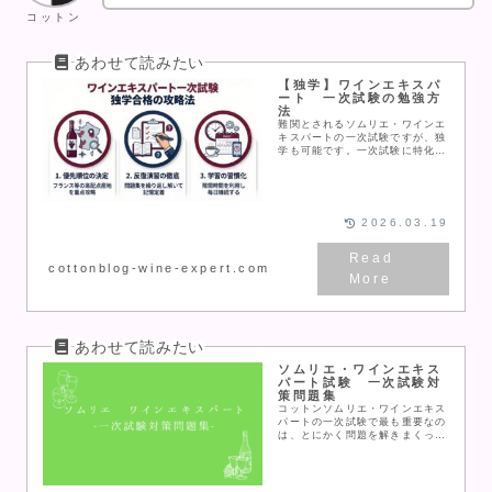
コットン
【独学】ワインエキスパ
ート 一次試験の勉強方
法
難関とされるソムリエ・ワインエ
キスパートの一次試験ですが、独
学も可能です。一次試験に特化し
た学習方法とおすすめ教材をご紹
介します。
2026.03.19
cottonblog-wine-expert.com
ソムリエ・ワインエキス
パート試験 一次試験対
策問題集
コットンソムリエ・ワインエキス
パートの一次試験で最も重要なの
は、とにかく問題を解きまくって
覚えること！しかし「いきなり有
償の問題集やアプリには行きづら
い･･･」という人もいると思うの
で、気軽にチャレン...