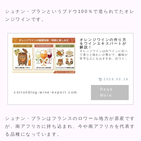
シュナン・ブランというブドウ100％で造られてたオレ
ンジワインです。
オレンジワインの作り方
をワインエキスパートが
解説！
オレンジワインは白ワインに比べ
て香りと味わいが豊かで、酸味が
苦手な人にもおすすめ。白ワイン
と同じブドウを皮ごと発酵させる
とオレンジワインにすることがで
きます。作り方を知り、オレンジ
ワインの味わいを楽しみましょ
う！
2026.03.19
cottonblog-wine-expert.com
シュナン・ブランはフランスのロワール地方が原産です
が、南アフリカに持ち込まれ、今や南アフリカを代表す
る品種になっています。