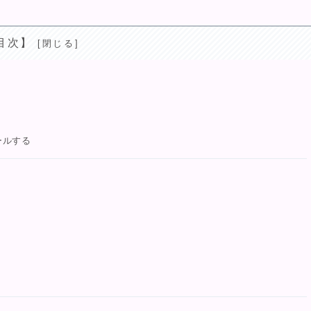
目次】
ールする