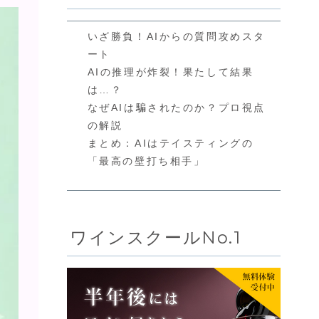
いざ勝負！AIからの質問攻めスタ
ート
AIの推理が炸裂！果たして結果
は…？
なぜAIは騙されたのか？プロ視点
の解説
まとめ：AIはテイスティングの
「最高の壁打ち相手」
ワインスクールNo.1