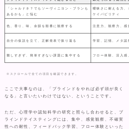
「シャルドネ？でもソーヴィニヨン・ブランも
曖昧さに耐える力、
あるかも」と悩む
ケイパビリティ
色、香り、味、余韻を順番に観察する
注意力、観察力、感
自分の仮説を立て、正解発表で振り返る
学習、記憶、メタ認
難しすぎず、簡単すぎない課題に集中する
フロー体験、没入感
※スクロールで全ての項目を確認できます。
ここで大事なのは、「ブラインドをやれば必ず頭が良く
なる」と言いたいわけではない、ということです。
ただ、心理学や認知科学の研究と照らし合わせると、ブ
ラインドテイスティングには、集中、感覚観察、不確実
性への耐性、フィードバック学習、フロー体験といった