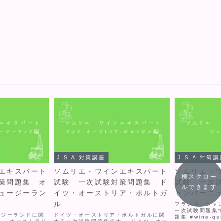
J.S.A.対策講座
J.S.A.対策
エキスパート
ソムリエ・ワインエキスパート
ソムリエ・
横スクロー
策問題集 オ
試験 一次試験対策問題集 ド
試験 一次
ルできます
ュージーラン
イツ・オーストリア・ポルトガ
ャンパーニ
ル
フランス シャ
一次試験問題集
ージーランドに関
ドイツ・オーストリア・ポルトガルに関
題集 #wine-qui