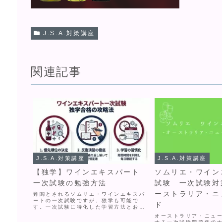
J.S.A.対策講座
関連記事
J.S.A.対策講座
J.S.A.対策講座
【独学】ワインエキスパート
ソムリエ・ワイン
一次試験の勉強方法
試験 一次試験対
ーストラリア・ニ
難関とされるソムリエ・ワインエキスパ
ートの一次試験ですが、独学も可能で
ド
す。一次試験に特化した学習方法とおす
すめ教材をご紹介します。
オーストラリア・ニュ