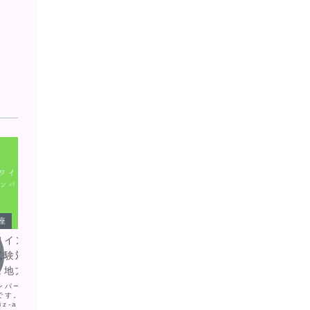
J.S.A.対策講座
講座
J.S.
【初心者向け】もう迷わない！
ワインエキスパート
ソムリ
新ドイツワイン法と旧法からの
試験対策問題集 シ
試験 
歴史的背景を徹底解説
ュ地方
ペイン
ドイツワインといえば、「甘口」「法律
ンパーニュ地方に関する
スペイン
が複雑で名前が長い」というイメージを
です。シャンパーニュ問
スペイン
持っていませんか？実は、ドイツワイン
z-app { max-width:
#wine-q