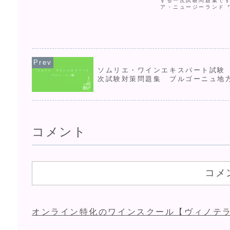
する一次試験問題集です
ア・ニュージーランド 
ト模擬試験 #wine-quiz
width: 100%; margi
backgrou...
ソムリエ・ワインエキスパート試験
次試験対策問題集 ブルゴーニュ地
コメント
コメ
オンライン特化のワインスクール【ヴィノテラ