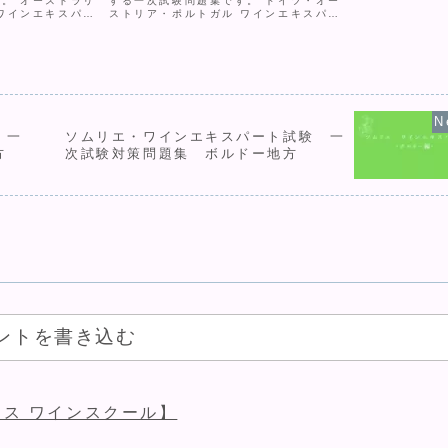
。 オーストラリ
する一次試験問題集です。 ドイツ・オー
100%; margin
ワインエキスパー
ストリア・ポルトガル ワインエキスパー
background: 
-app { max-
ト模擬試験 #wine-quiz-app { max-
s...
n: 0 auto;
width: 100%; margin: 0 auto;
backgrou...
 一
ソムリエ・ワインエキスパート試験 一
方
次試験対策問題集 ボルドー地方
ントを書き込む
ス ワインスクール】