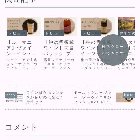
レビュー
レビュー
レビュー
おすすめワイン
【ルーマニ
【神の雫掲載
【神の雫掲載
【イタリ
横スクロー
ア】ヴァイ
ワイン】高畠
ワイン】ル
イン】ア
ルできます
ン・イン・フ
バリック プレ
イ・ジャド
リーニョ
レイム フェ
ミアム ロゼ
シャブリ シ
必見！ピ
ルーマニアで有名
高畠ワイナリーの
神の雫で有名なル
YUJI今回
アテスカ・レ
なワイナリー「ヴ
樫樽熟成
「高畠 バリッ
ャペル オ
イ・ジャド村名シ
ルパオロ
ア北東部の
ァイン・イン・フ
ク プレミアム
ャブリ（シャペ
リ＝ヴェネ
ガーラ レビ
2018のレビュ
ー ルー
ラーリ 
レイム」のフェテ
ロゼ 2018」を
ル オー ルー）
ア・ジュリ
ュー
ー
2020のレビュ
ラーノを
アスカ・レガーラ
レビューします。
2020を飲んでレ
ら、ピエー
種のワインを飲ん
このワインの作り
ビューしました。
ロ ペコラー
ー
レビュー
だのでレビューし
方、高畠ワイナリ
味わいだけでな
『フリウラ
ます。ほぼ2,000
ーの特徴について
く、覚えておくべ
をレビュー
円としては完成度
ワイン好きはウンチ
解説したあと、テ
ポール・クルーヴァ
きA.O.P.、ドメー
す！コットン
が高く非常に良い
イスティングした
ヌ、製造方法、収
手)自然派の
クが多いのはなぜ？
ー ソーヴィニヨン
バランスで、いろ
感想を初心者・上
穫年、の特徴や使
ーチで造ら
対策は？
ブラン 2023 レビュ
いろな料理に合い
級者それぞれに向
用用途について初
華やかな香
ー
そうなワインでし
けてコメントしま
心者にもわかりや
地よい苦味
た。ワインのおす
す。
すく解説します。
的な白ワイ
すめ度初心者...
ね！輝きの
美...
コメント