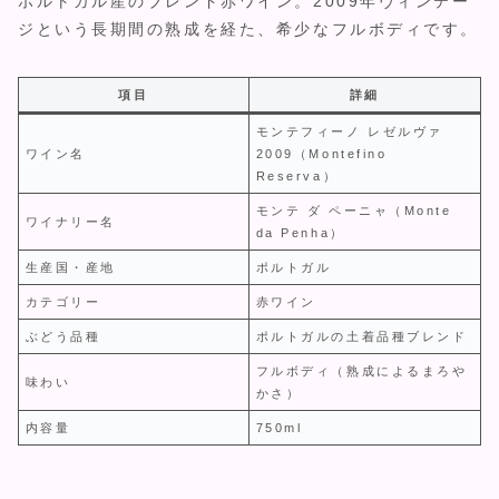
ポルトガル産のブレンド赤ワイン。2009年ヴィンテー
ジという長期間の熟成を経た、希少なフルボディです。
項目
詳細
モンテフィーノ レゼルヴァ
ワイン名
2009（Montefino
Reserva）
モンテ ダ ペーニャ（Monte
ワイナリー名
da Penha）
生産国・産地
ポルトガル
カテゴリー
赤ワイン
ぶどう品種
ポルトガルの土着品種ブレンド
フルボディ（熟成によるまろや
味わい
かさ）
内容量
750ml