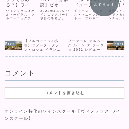
ルできます
る？】ワイン
説】ピオ・チ
ドメーヌ ミ
い？】ワ
グラスの形と
ェーザレ「ド
シェル・マニ
の価格と
ワイングラスはボ
2022年J.S.A.ワ
ドメーヌ ミシェ
高級ワイン
ワインの味の
ルドーグラス・ブ
ルチェット・
インエキスパート
ャン コト
ル・マニャンのコ
いの関係
詞であるロ
ルゴーニュグラ
取得の筆者が、名
トー・ブルギニョ
ンティ。し
関係！
ダルバ」のリ
ー・ブルギニ
説
ス・シャンパング
門ピオ・チェーザ
ンについてレビュ
ぜ高級かを
アルなテイス
ョン 2018
ラスなど色々な形
レの「ドルチェッ
ーします。コット
きる人は少
があり、グラスを
ト・ダルバ
ンポイン53点。コ
す。ワイン
ティングレビ
のレビュー
変えるだけで味わ
DOC」を本音レビ
トーブルギニョン
にするもの
ュー
いが変わります。
ュー！ラズベリー
ながらピノ・ノワ
造時の手間
ワイングラスが持
【ブルゴーニュの穴
などの甘い香りと
ブラマーレ マルベッ
ール100％ででき
料費②希少
つ機能と味わいへ
は裏腹に、ガッと
ていて、ビオディ
あり、おい
場】ドメーヌ・グラ
ク ルハン デ クージ
の影響と、グラス
広がる酸とタンニ
ナミ製法というこ
級ワインを
ン・ロシュ イランシ
ョ 2021 レビュー |
を持っていない人
ンが特徴の辛口赤
だわりが見られま
ければ②を
ー 2021 レビュー！
圧倒的ハイクオリテ
がワインをおいし
ワイン。おすすめ
す。味わい自体は
けることが
高コスパなピノ・ノ
ィなアルゼンチン赤
く飲む方法を解説
ペアリングも紹介
スタンダードなブ
す。
ワール
ワイン
します。
します。
ルゴーニュピノで
すが、この価格で
コメント
高品質なビオディ
ナミを飲めるのは
貴重です。
コメントを書き込む
オンライン特化のワインスクール【ヴィノテラス ワイ
ンスクール】