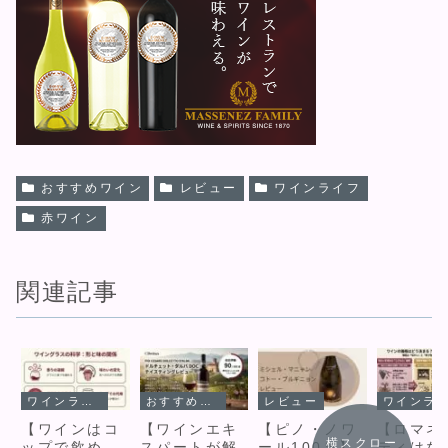
おすすめワイン
レビュー
ワインライフ
赤ワイン
関連記事
ワインライフ
おすすめワイン
レビュー
ワインライフ
【ワインはコ
【ワインエキ
【ピノ・ノワ
【ロマネ
横スクロー
ップで飲め
スパートが解
ール100％】
ティはな