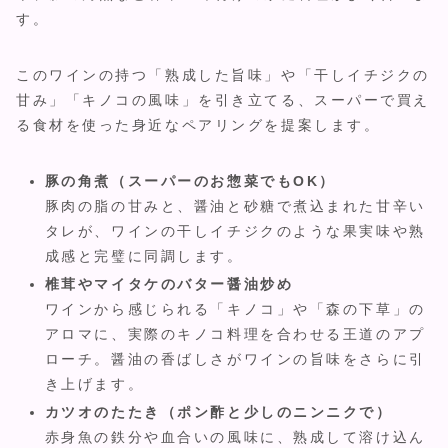
す。
このワインの持つ「熟成した旨味」や「干しイチジクの
甘み」「キノコの風味」を引き立てる、スーパーで買え
る食材を使った身近なペアリングを提案します。
豚の角煮（スーパーのお惣菜でもOK）
豚肉の脂の甘みと、醤油と砂糖で煮込まれた甘辛い
タレが、ワインの干しイチジクのような果実味や熟
成感と完璧に同調します。
椎茸やマイタケのバター醤油炒め
ワインから感じられる「キノコ」や「森の下草」の
アロマに、実際のキノコ料理を合わせる王道のアプ
ローチ。醤油の香ばしさがワインの旨味をさらに引
き上げます。
カツオのたたき（ポン酢と少しのニンニクで）
赤身魚の鉄分や血合いの風味に、熟成して溶け込ん