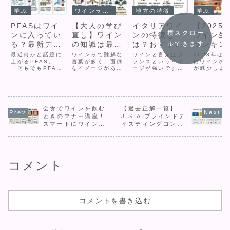
学ぶ
ワインライフ
地方の特徴
学ぶ
PFASはワイ
【大人の学び
イタリアワイ
【2025
横スクロー
ンに入ってい
直し】ワイン
ンの特徴と
ワイン生
ルできます
る？最新デー
の知識は最強
は？おすすめ
ランキン
タを解説
のビジネスツ
ワインも紹
(2023
最近何かと話題に
ワインって難解な
ワインと言えばフ
2023年は
上がるPFAS。
ールになる理
言葉が多く、面倒
介！
ランスというイメ
データ)
にワインの
「そもそもPFAS
なイメージがあり
ージが強いです
が減少しま
由
って何？」という
ますよね？でも、
が、実はイタリア
これは、特
人や、「最近
だからこそビジネ
の方が生産量も多
量の多いイ
PFAS対策で浄水
スシーンでワイン
く、歴史も古いで
やスペイン
器を買った！」と
をツールとして用
す。それぞれに特
リカをはじ
いう人もいること
いると、相手に好
徴がありますが、
た国々で、
と思います。そこ
会食でワインを飲む
印象を持たせるこ
【過去正解一覧】
ワインビギナーに
干ばつが多
で、当ブログらし
ともできるんで
オススメするとい
したことが
ときのマナー講座！
J.S.A.ブラインドテ
く「PFASはワイ
す。本日は、趣向
う観点では、価格
す。これに
スマートにワインを
イスティングコンテ
ンに含まれている
を変え、ビジネス
や味わい的に、イ
ワイン生産
楽しもう！
スト 出題品種まと
のか？」につい
から見たワインに
タリアワインの方
キングの順
め
て、最新論文を調
ついて解説しま
がオススメできる
年とは違う
べました。ここ
す。はじめに：た
ものが多いです。
に！コット
で...
だの...
今回はイタリアワ
い...
コメント
インの全体像をつ
かむため、ざっく
りとまとめて解説
します。
コメントを書き込む