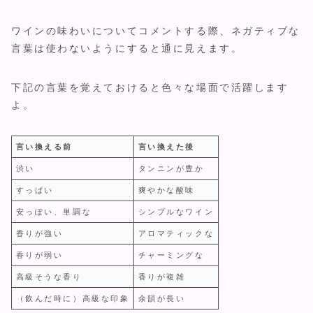
ワインの味わいについてコメントする際、ネガティブな
言葉は使わないようにすると通に見えます。
下記の言葉を覚えておけると色々な場面で活躍します
よ。
言い換える前
言い換えた後
渋い
タンニンが豊か
すっぱい
爽やかな酸味
安っぽい、単調な
シンプルなワイン
香りが強い
アロマティックな
香りが弱い
チャーミングな
高級そうな香り
香りが複雑
（飲んだ時に）高級な印象
余韻が長い