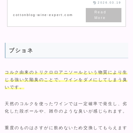
いないので、テイスティングをク
2026.03.19
リアする簡単な方法を事前に知っ
ておき、気軽にワインを注文しま
しょう
cottonblog-wine-expert.com
ブショネ
コルク由来のトリクロロアニソールという物質により生
じる強い欠陥臭のことで、ワインをダメにしてしま
う臭
い
です。
天然のコルクを使ったワインでは一定確率で発生し、劣
化した段ボールや、雑巾のような臭いが感じられます。
重度のものはさすがに飲めないため交換してもらえます