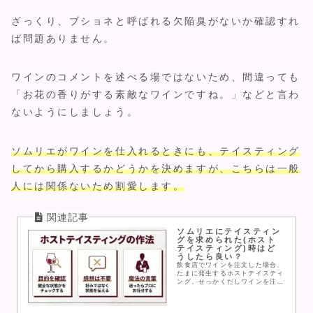
ざっくり、ブショネと呼ばれる欠陥臭がないか確認すれ
ば問題ありません。
ワインのコメントを述べる場ではないため、間違っても
「お花の香りがする素敵なワインですね。」などと言わ
ないようにしましょう。
ソムリエがワインを仕入れるときにも、テイスティング
してから購入するかどうかを決めますが、こちらは一般
人には関係ないため割愛します。
ソムリエにテイスティン
グを求められた(ホスト
テイスティング)時はど
うしたら良い？
飲食店でワインを注文した場合、
たまに発生するホストテイスティ
ング。せっかくだしワインを注文
してみたいけど、テイスティング
が怖くて注文できないという人は
たくさんいます。それだともった