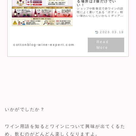
る場所は2個だけでい
い！
ショップや飲食店で赤ワインの説
明によく書いてある「ボディ」軽
い味わいにしたいからミディアム
ボディにしたのに、結構しっかり
した酸味・渋みだった。濃厚な
味・香りがいいからフルボディに
したのに、香り控えめで...
2026.03.19
cottonblog-wine-expert.com
いかがでしたか？
ワイン用語を知るとワインについて興味が出てくるた
め、飲むのがどんどん楽しくなりますよ。