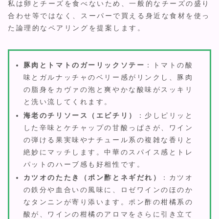
私は卵とチーズを食べないため、一般的なチーズの盛り
合わせ等ではなく、スーパーで買える身近な食材を使っ
た論理的なペアリングを提案します。
豚肉とトマトのガーリックソテー
：トマトの酸
味とガルナッチャのベリー感がリンクし、豚肉
の脂身をカヴァの泡と爽やかな酸味がスッキリ
と洗い流してくれます。
海老のチリソース（エビチリ）
：少しピリッと
した辛味とケチャップの甘酸っぱさが、ワイン
の弾ける果実味やナチュール系の複雑な香りと
絶妙にマッチします。中華のスパイス感とトレ
パットのハーブ感も好相性です。
カツオのたたき（ポン酢とネギだれ）
：カツオ
の鉄分や血合いの風味に、ロゼワインのほのか
なタンニンが寄り添います。ポン酢の柑橘系の
酸が、ワインの柑橘のアロマをさらに引き立て