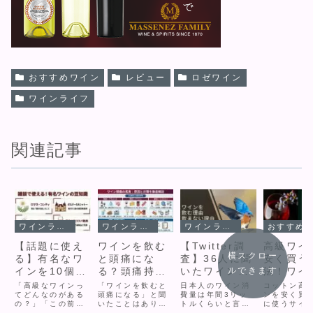
おすすめワイン
レビュー
ロゼワイン
ワインライフ
関連記事
ワインライフ
ワインライフ
ワインライフ
おすすめワイン
【話題に使え
ワインを飲む
【Twitter調
高級ワイ
横スクロー
る】有名なワ
と頭痛にな
査】36人に聞
安く買う
ルできます
インを10個エ
る？頭痛持ち
いたワインを
法！ワイ
ピソード付き
ワインエキス
飲む理由・飲
ョップリ
「高級なワインっ
「ワインを飲むと
日本人のワイン消
コットン高
で解説！
てどんなのがある
パートが解
頭痛になる」と聞
まない理由
費量は年間3リッ
ンを紹介
ンを安く買
の？」「この前テ
いたことはありま
トルくらいと言わ
に使うサイ
説！
レビでやってたワ
せんか？確かにワ
れていて、通常の
介するよ！