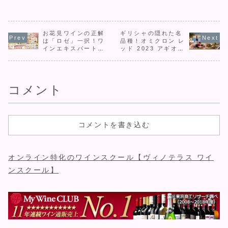
インは？」など、
インの中に含まれ
フルボトルだと4
ワインを2～
何かと話題になる
ている成分が原因
本/年という計算に
OFFで！ワ
ワイン。特に一定
で頭痛になる人は
なります。コット
ョップ「リ
以上の年収の人は
いますが、「添加
ン私は大体150～
ン」「高級
ワインに興味を持
お花見ワインの正解
物のせい」などは
ギリシャの隠れた名
200本/年くらい飲
を一度は飲
っていることも多
誤りです。ではワ
んでいますので、
たいけど、
は「ロゼ」一択！ワ
品種！オミクロン レ
く、有名なワイン
インにはどのよう
平均の50倍近いで
く高い・・
インエキスパート直
ッド 2023 アギオル
の豆知識を覚えて
な成分が含まれて
すね。世の中のワ
ぎる・・・
伝の製法と相性解説
ギティコの魅力と
おけば、仕事に役
いて、なぜ頭痛を
イン好きの人は私
インの価格
は？
に立つことも多い
引き起こすのでし
と同じかそれ以上
もと高いう
です。そこで今
ょうか？実は、
飲んで...
年ぐんぐん
回...
ア...
が...
コメント
コメントを書き込む
オンライン特化のワインスクール【ヴィノテラス ワイ
ンスクール】