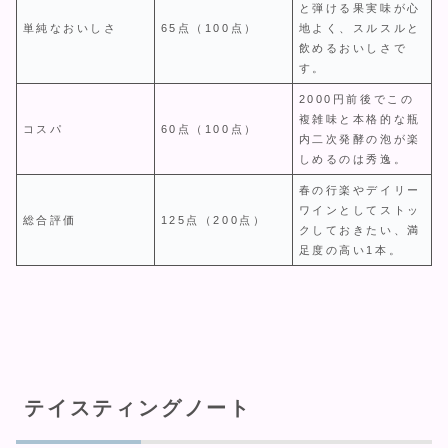
と弾ける果実味が心
単純なおいしさ
65点（100点）
地よく、スルスルと
飲めるおいしさで
す。
2000円前後でこの
複雑味と本格的な瓶
コスパ
60点（100点）
内二次発酵の泡が楽
しめるのは秀逸。
春の行楽やデイリー
ワインとしてストッ
総合評価
125点（200点）
クしておきたい、満
足度の高い1本。
テイスティングノート